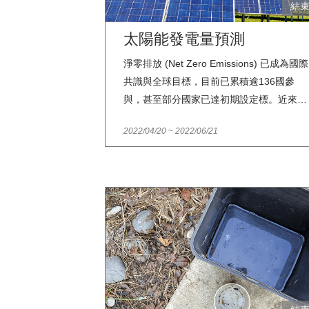
結
太陽能發電量預測
淨零排放 (Net Zero Emissions) 已成為國際
共識與全球目標，目前已累積逾136國參
與，甚至部分國家已達初期設定標。近來台
灣擬定4大策略，預計2050年實現淨零碳
2022/04/20
~
2022/06/21
排，而提升太陽光電、風力發電等再生能源
發電比例也是能源轉型的重要方向。本議題
透過太陽能發電歷史資料如日射量、裝置容
量…等，以機器學習的方法預測各地的太陽
能發電量，期望參賽者能掌握影響太陽能發
電量的關鍵因素，並對於未來太陽能建置細
節擬定能有相當程度的助益。資料來源：
2050淨零排放