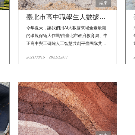
束
結束
臺北市高中職學生大數據與AI應用競賽 － 臺灣海洋廢棄物預測
今年夏天，讓我們用AI大數據來場全臺最潮
的環境保衛大作戰!由臺北市政府教育局、中
正高中與工研院人工智慧共創平臺團隊共同
推出全國第一場高中職生AI與演算法競賽，
2021/08/16
~
2021/12/03
本次競賽以海洋廢棄物快篩調查為主題，鼓
勵學生運用程式設計所學，設計能透過自我
訓練、自我學習，快速分析與預測臺灣海洋
廢棄物的演算法。歡迎本市有意參賽師生於
110年8月16日(星期一)至9月8日(星期三)至
臺北市科技教育網(網址：
https://techpro.tp.edu.tw)進行線上報名，讓
我們一起用智慧科技保護永續家園。海洋廢
棄物是全球關注的重大污染議題，科學研究
顯示人造垃圾已經對生態、經濟造成重大且