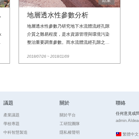
束
結束
難以復原的影響。海洋廢棄物污染場域廣
大，相較於一般空氣、水體或廢棄物污染，
 Fever Control
地層透水性參數分析
更不容易找出污染源與污染區域之間的直接
地層透水性參數乃研究地下水流體流經孔隙
關聯；人造固體廢棄物因外觀、尺寸、重
k
介質之難易程度，是水資源管理與環境污染
量、材質之間具有高度差異，相對於重金屬
整治重要調查參數。而水流體流經孔隙之難
或農藥等化學污染，目前無法用單一檢測儀
易程度可透過水力傳導係數(hydraulic
器或程序測量。人造廢棄物的源頭減量才是
2018/07/26
~
2018/11/09
s
conductivity)表示。其實驗方法如下，在平
最根本的治理辦法，但是改變源頭不易，且
面空間上設置20口抽水井，每口井固定抽水
需較長的時間，因此做為末端補救的淨灘相
量，監測每口水井地下水水位。現有大量抽
當重要。海岸廢棄物快篩調查可在短時間內
水資料，分別是於不同水井抽水，獲得每口
做大範圍的抽樣調查，並量化廢棄物，可作
水井水位資訊。主要目的在於直接透過地下
為測量的方法之一，供淨灘選址參考。快篩
水位變化而得知水力傳導係數之空間分布。
的抽樣方式為於海岸線每隔 10 公里取一測
議題
關於
聯絡
r
本次邀請各界資料科學家共同參與活動，以
站，以臺灣本島 1,210 公里海岸線為母體，
任何意見或
地下水位資料預測水力傳導係數之空間分
產業議題
關於平台
即有 121 個測站。本議題希望藉由測站資訊
admin.AIdea@
布。
預測相近測站的資訊，以達到減少測站和人
學校專題
工研院團隊
力。Reference[1]
中科智慧製造
隱私權聲明
繁體中