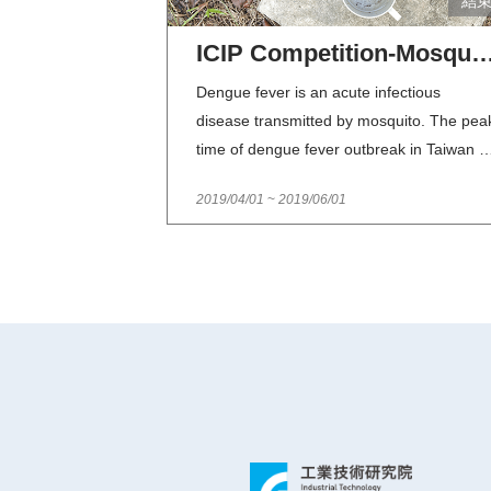
結
ICIP Competition-Mosquito Breeding Site Hunting for Dengue
Dengue fever is an acute infectious
disease transmitted by mosquito. The pea
time of dengue fever outbreak in Taiwan is
usually at summertime. Mild clinical cases
2019/04/01
~
2019/06/01
of dengue fever may present as symptom
such as fever, headaches, and myalgia
while severe cases may have severe fluid
leakage, hemorrhagic symptoms, shock,
organ failure, coma and even death. The
mortality rate can be as high as 20% or
more if the patient does not receive prope
treatment in time.To effectively prevent
dengue fever outbreak, cleaning up the
breeding sites of the mosquitos is