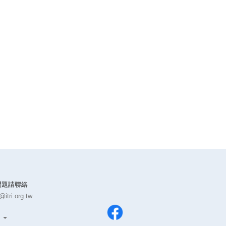
篩的抽樣方式為於海岸線每隔 10 公里取一
測站，以臺灣本島 1,210 公里海岸線為母
體，即有 121 個測站。本議題希望藉由測站
資訊預測相近測站的資訊，以達到減少測站
和人力。Reference[1]
https://www.sow.org.tw/sites/sow/files/hai_an_fei_qi_wu_kuai_shai_di
獎項第一名 hicloud 15 萬點優惠點數第二名
hicloud 10 萬點優惠點數第三名 hicloud 5 萬
點優惠點數佳作 hicloud 5 萬點優惠點數 (數
名，視最終結果決定)本獎項由中華電信提供
備註1：hicloud 優惠點數可折抵服務費用，
折抵完後自動開始依牌價7折計費備註2：中
華電信保有資格審核、優惠內容修改與中止
權利點數試算範例請參考：https://aidea-
問題請聯絡
web.tw/computing
itri.org.tw
文