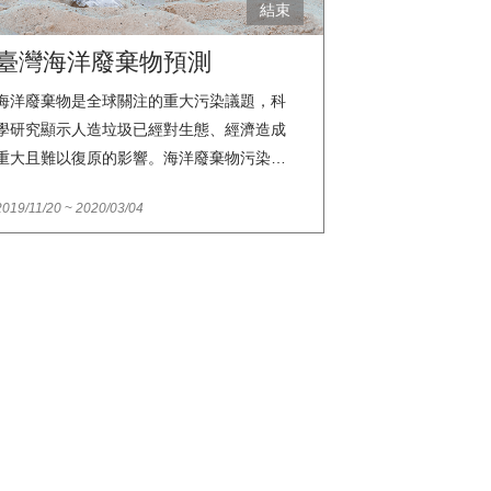
結束
臺灣海洋廢棄物預測
海洋廢棄物是全球關注的重大污染議題，科
學研究顯示人造垃圾已經對生態、經濟造成
重大且難以復原的影響。海洋廢棄物污染場
域廣大，相較於一般空氣、水體或廢棄物污
2019/11/20
~
2020/03/04
染，更不容易找出污染源與污染區域之間的
直接關聯；人造固體廢棄物因外觀、尺寸、
重量、材質之間具有高度差異，相對於重金
屬或農藥等化學污染，目前無法用單一檢測
儀器或程序測量。人造廢棄物的源頭減量才
是最根本的治理辦法，但是改變源頭不易，
且需較長的時間，因此做為末端補救的淨灘
相當重要。海岸廢棄物快篩調查可在短時間
內做大範圍的抽樣調查，並量化廢棄物，可
作為測量的方法之一，供淨灘選址參考。快