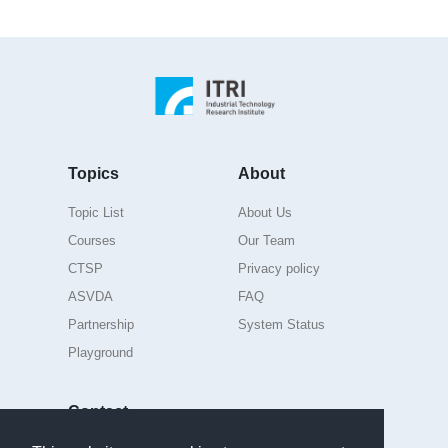
Topics
About
Topic List
About Us
Courses
Our Team
CTSP
Privacy policy
ASVDA
FAQ
Partnership
System Status
Playground
Contact
For further suggestions or questions