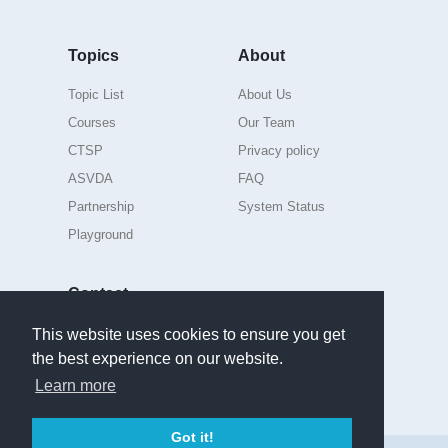
Topics
About
Topic List
About Us
Courses
Our Team
CTSP
Privacy policy
ASVDA
FAQ
Partnership
System Status
Playground
Contact
For further suggestions or questions
This website uses cookies to ensure you get
admin.AIdea@itri.org.tw
the best experience on our website.
Learn more
English
Got it!