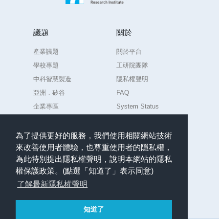
議題
關於
產業議題
關於平台
學校專題
工研院團隊
中科智慧製造
隱私權聲明
亞洲．矽谷
FAQ
企業專區
System Status
練習場
為了提供更好的服務，我們使用相關網站技術
來改善使用者體驗，也尊重使用者的隱私權，
聯絡
為此特別提出隱私權聲明，說明本網站的隱私
任何意見或問題請聯絡
權保護政策。(點選「知道了」表示同意)
admin.AIdea@itri.org.tw
了解最新隱私權聲明
繁體中文
知道了