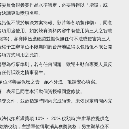
審委員會視參賽作品水準議定，必要時得以「增設」或
會決議更動獎項名稱。
包括但不限於解決方案簡報、影片等各項製作物），同意
各項用途使用。如於競賽資料內容中有使用第三人之智慧
權等)，參賽隊伍應確認並擔保無任何不法或侵害第三人
授權予主辦單位不限期間於台灣地區得以包括但不限公開
各項方式利用之允許。
聲譽為行事準則，若有任何問題，歡迎主動向專案人員反
有任何詆毀之情事發生。
辦單位將善盡保密之責，絕不外洩，敬請安心填寫。
賽，表示已同意本活動個資授權同意條款。
領獎文件，並於指定時間內完成領獎。未依規定時間內完
扣所獲獎項 10% ～ 20% 稅額時(主辦單位提供之
定繳納稅額，主辦單位得取消其獲獎資格；另主辦單位不