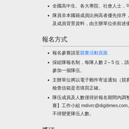
全國高中生、各大專院、社會人士，可
隊員非本國籍成員比例高者優先排序
及成員背景資料，由主辦單位依前述
報名方式
報名參賽請至
競賽活動頁面
採組隊報名制，每隊人數 2～5 位
參加一個隊伍。
主辦單位將以電子郵件寄送通知（競
檢查信箱是否填寫正確。
隊伍成員及人數僅得於報名期間內調整（
賽】工作小組 mdivrc@digitim
不得變更隊伍人數。