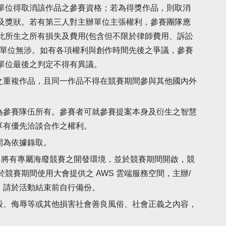
單位得取消該作品之參賽資格；若為得獎作品，則取消
及獎狀。若有第三人對主辦單位主張權利，參賽團隊應
此所生之所有損失及費用(包含但不限於律師費用、訴訟
辦單位無涉。如有各項權利與創作時間先後之爭議，參賽
單位最後之判定不得有異議。
之重複作品，且同一作品不得在競賽期間參與其他國內外
為參賽隊伍所有。參賽者可就參賽提案本身及衍生之智慧
享有優先洽談合作之權利。
間為依據錄取。
境，將有專屬海廢競賽之開發環境，並於競賽期間開啟，競
競賽期間使用大會提供之 AWS 雲端服務空間，主辦/
，請於活動結束前自行備份。
毀、侮辱等或其他損害社會善良風俗、社會正義之內容，
。