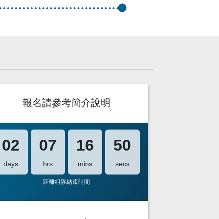
報名請參考簡介說明
02
07
16
49
days
hrs
mins
secs
距離組隊結束時間