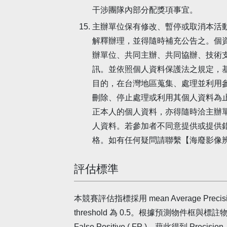
干涉團隊內部分配獎項事宜。
主辦單位保有修改、暫停或取消本活
解釋辦理，並得隨時補充公告之。個資使
辦單位、共同主辦、共同協辦、技術
訊。並依照個人資料保護法之規定，基
目的，在台灣地區蒐集、處理並利用
刪除、停止處理或利用其個人資料為
正本人的個人資料，亦得隨時洽主辦
人資料。若參加者不同意提供或提供
格。如有任何疑問請聯繫【海廢影像辨識國際 
評估標準
本競賽評估指標採用 mean Average Precision ( mA
threshold 為 0.5。根據預測物件框與標註物件框 
False Positive ( FP )，藉此得到 P