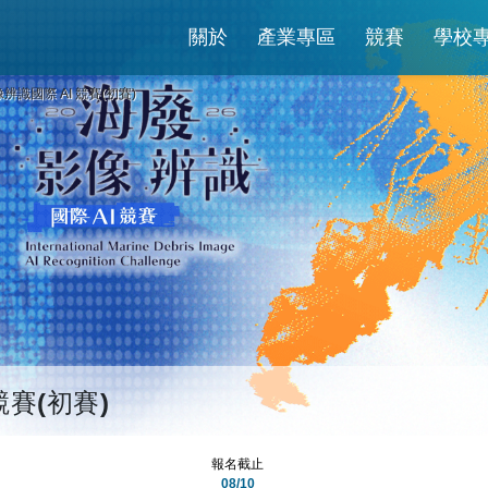
關於
產業專區
競賽
學校
像辨識國際 AI 競賽(初賽)
競賽(初賽)
報名截止
08/10