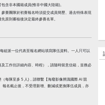
包含非本國籍成員(惟非中國大陸籍)。
，參賽團隊於初賽報名時須提交成員簡歷、過去特殊表現
優先原則審核後決定最終參賽名單。
，請每組派一位代表至報名網站填寫隊伍資料。一人只可以
賽及工作坊詳細內容、時程），請隨時留意信箱，並務必
每隊至多 5 人)，請聯繫【海廢影像辨識國際 AI 競
es.com。報名截止後，不受理新增、刪減或更換隊伍成員，亦