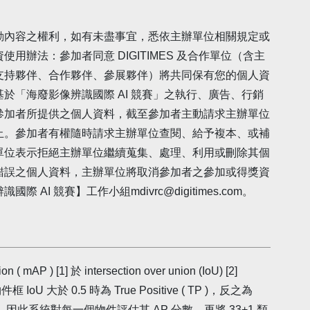
動內容之權利，如有未盡事宜，悉依主辦單位相關規定或
用辦法：參加者同意 DIGITIMES 及合作單位（含主
支持夥伴、合作夥伴、參展夥伴）將共同保有您的個人資
於「海廢影像辨識國際 AI 競賽」之執行、廣告、行銷
參加者所提供之個人資料，截至參加者主動請求主辦單位
止。參加者有權隨時請求主辦單位查閱、給予複本、或補
單位表示拒絕主辦單位繼續蒐集、處理、利用或刪除其個
錯誤之個人資料，主辦單位將取消參加者之參加或得獎資
AI 競賽】工作小組mdivrc@digitimes.com。
P ) [1] 於 intersection over union (IoU) [2]
IoU 大於 0.5 時為 True Positive ( TP )，反之為
recision。因此系統對每一個物件評估其 AP 分數，再將 33+1 類