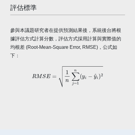
評估標準
參與本議題研究者在提供預測結果後，系統後台將根
據評估方式計算分數，評估方式採用計算與實際值的
均根差 (Root-Mean-Square Error, RMSE)，公式如
下：
R
M
S
E
=
1
n
∑
j
=
1
n
(
y
i
−
y
^
i
)
2