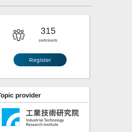
315
participants
Register
Topic provider