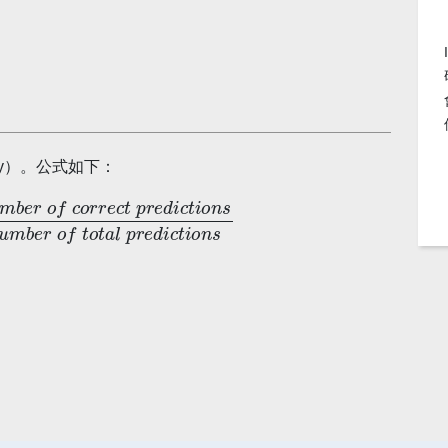
cy）。公式如下：
c
t
p
r
e
d
i
c
t
i
o
n
s
N
u
m
b
e
r
o
f
t
o
t
a
l
p
r
e
d
i
c
t
i
o
n
s