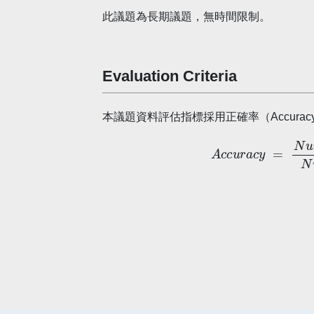
此議題為長期議題，無時間限制。
Evaluation Criteria
本議題資料評估指標採用正確率（Accura
A
c
c
u
r
a
c
y
=
N
u
m
b
e
r
o
f
c
o
r
r
e