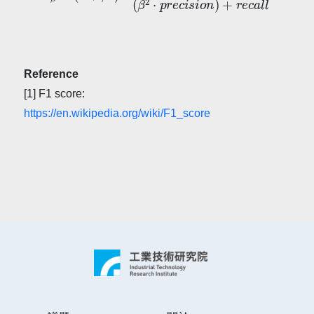
Reference
[1] F1 score:
https://en.wikipedia.org/wiki/F1_score