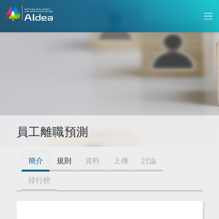
員工離職預測
簡介
規則
資料
上傳
討論
排行榜