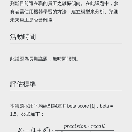
判斷目前還在職的員工之離職傾向。在此議題中，參
賽者需使用機器學習的方法，建立模型來分析、預測
未來員工是否會離職。
活動時間
此議題為長期議題，無時間限制。
評估標準
本議題採用平均絕對誤差 F beta score [1]，beta =
1.5。公式如下：
(
1
+
β
2
)
⋅
p
r
e
c
i
s
i
o
n
⋅
r
e
c
F
a
β
l
l
=
(
β
2
⋅
p
r
e
c
i
s
i
o
n
)
+
r
e
c
a
l
l