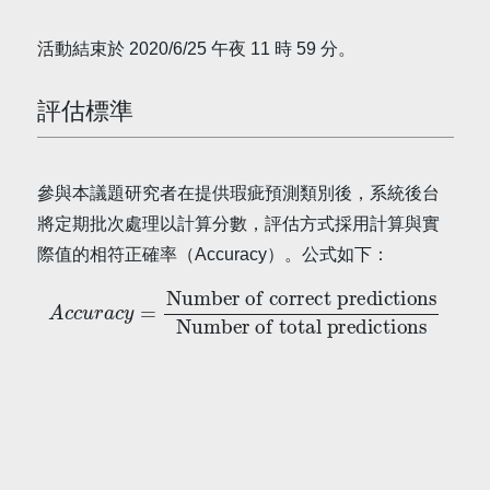
活動結束於 2020/6/25 午夜 11 時 59 分。
評估標準
參與本議題研究者在提供瑕疵預測類別後，系統後台
將定期批次處理以計算分數，評估方式採用計算與實
際值的相符正確率（Accuracy）。公式如下：
Number of correct predictions
A
c
c
u
r
a
Number of total predictions
c
y
=