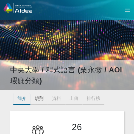
中央大學 / 程式語言 (栗永徽 / AOI
瑕疵分類)
簡介
規則
資料
上傳
排行榜
26