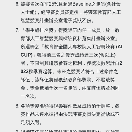
競賽名次在前25%且超過Baseline之隊伍(含社會
人士組)，經評審委員審定後，將獲頒教育部人工
智慧競賽計畫辦公室電子獎狀乙份。
「學生組排名獎」得獎隊伍內任一成員，於「教
育部人工智慧競賽與標註資料蒐集計畫辦公室」
所運籌之「教育部全國大專校院人工智慧競賽 (AI
CUP)」獲得前三名之優秀成績達三次(含以上)
者，不限制其繼續參賽之權利，獲獎次數累計自2
022秋季賽起算。未來之競賽若符合上述條件之
隊伍，該隊伍將僅獲頒教育部獎狀、不發放獎
金，獎金遞補予次一名隊伍，兩支隊伍將並列同
一名次。
各項獎勵名額得視參賽件數及成績酌予調整，參
賽作品未達水準得由決選評審委員決定從缺或不
足額入選。