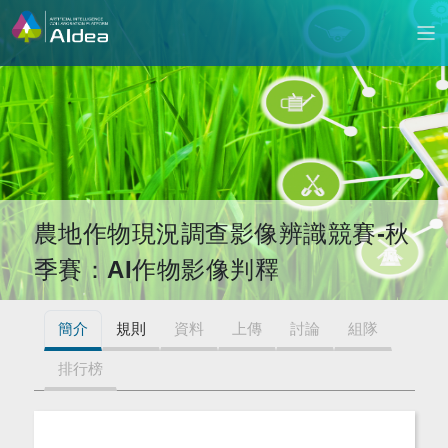
農地作物現況調查影像辨識競賽-秋
季賽：AI作物影像判釋
簡介
規則
資料
上傳
討論
組隊
排行榜