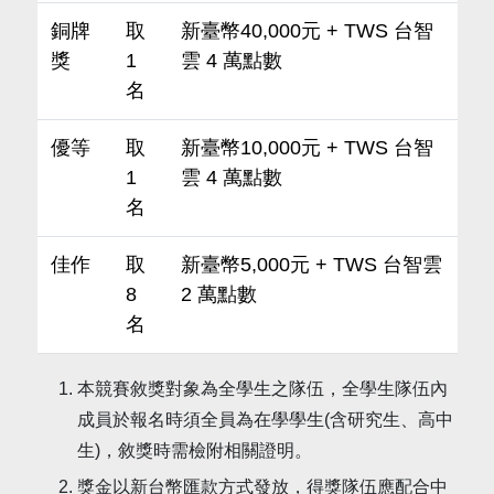
銅牌
取
新臺幣40,000元 + TWS 台智
獎
1
雲 4 萬點數
名
優等
取
新臺幣10,000元 + TWS 台智
1
雲 4 萬點數
名
佳作
取
新臺幣5,000元 + TWS 台智雲
8
2 萬點數
名
本競賽敘獎對象為全學生之隊伍，全學生隊伍內
成員於報名時須全員為在學學生(含研究生、高中
生)，敘獎時需檢附相關證明。
獎金以新台幣匯款方式發放，得獎隊伍應配合中