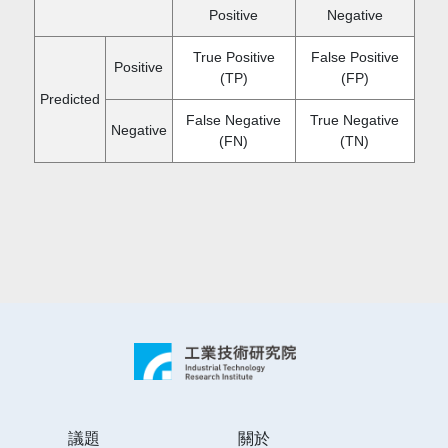
Positive
Negative
True Positive
False Positive
Positive
(TP)
(FP)
Predicted
False Negative
True Negative
Negative
(FN)
(TN)
議題
關於