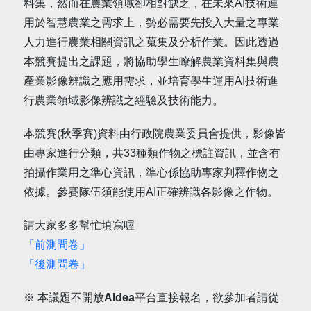
料集，然而在農業領域卻相對缺乏，在未來AI技術運
用於智慧農業之需求上，勢必需要先投入大量之專業
人力進行農業相關資訊之蒐集及分析作業。因此透過
本競賽提出之課題，將協助學生瞭解農業資料集與農
產業影像辨識之應用需求，並培育學生運用AI技術進
行農業領域影像辨識之經驗及技術能力。
本競賽(秋季賽)資料由行政院農業委員會提供，影像皆
由專家進行分類，共33種類作物之標註資訊，並含有
拍攝作業用之準心資訊，準心係協助專家判釋作物之
依據。參賽隊伍須能使用AI正確辨識各影像之作物。
請大家多多幫忙填寫喔
「前測問卷」
「後測問卷」
※ 本議題不開放AIdea平台直接報名，欲參加者請從