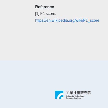
Reference
[1] F1 score:
https://en.wikipedia.org/wiki/F1_score