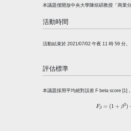
本議題僅開放中央大學陳炫碩教授「商業
活動時間
活動結束於 2021/07/02 午夜 11 時 59 分。
評估標準
本議題採用平均絕對誤差 F beta score [1]
F
β
=
(
1
+
β
2
)
⋅
p
r
e
c
i
s
i