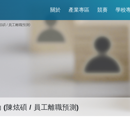
關於
產業專區
競賽
學校
炫碩 / 員工離職預測)
(陳炫碩 / 員工離職預測)