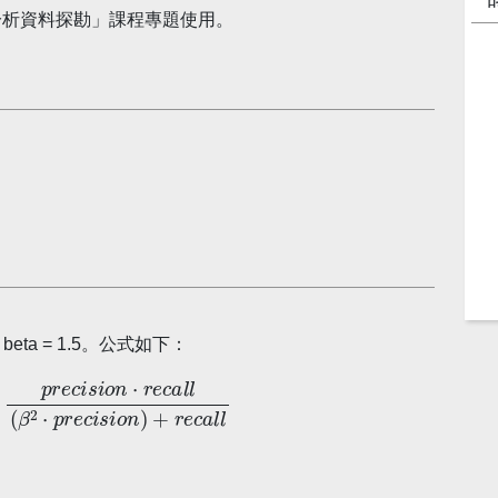
分析資料探勘」課程專題使用。
，beta = 1.5。公式如下：
o
n
⋅
r
e
c
a
l
l
(
β
2
⋅
p
r
e
c
i
s
i
o
n
)
+
r
e
c
a
l
l