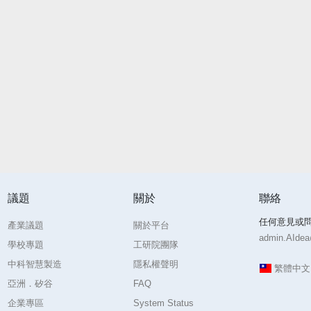
議題
關於
聯絡
任何意見或
產業議題
關於平台
admin.AIdea@
學校專題
工研院團隊
中科智慧製造
隱私權聲明
繁體中
亞洲．矽谷
FAQ
企業專區
System Status