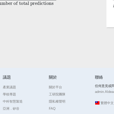
議題
關於
聯絡
任何意見或
產業議題
關於平台
admin.AIdea@
學校專題
工研院團隊
中科智慧製造
隱私權聲明
繁體中
亞洲．矽谷
FAQ