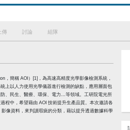
上傳
討論
組隊
spection，簡稱 AOI）[1]，為高速高精度光學影像檢測系統，
傳統上以人力使用光學儀器進行檢測的缺點，應用層面包
國防、民生、醫療、環保、電力…等領域。工研院電光所
程中，希望藉由 AOI 技術提升生產品質。本次邀請各
I 影像資料，來判讀瑕疵的分類，藉以提升透過數據科學