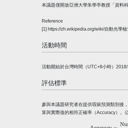
本議題僅開放亞洲大學朱學亭教授「資料
Reference
[1] https://zh.wikipedia.org/wiki/自動光學
活動時間
活動開始於台灣時間（UTC+8小時）2018/12/1
評估標準
參與本議題研究者在提供瑕疵預測類別後
算與實際值的相符正確率（Accuracy）。
A
c
c
u
r
a
c
y
=
Number of correct