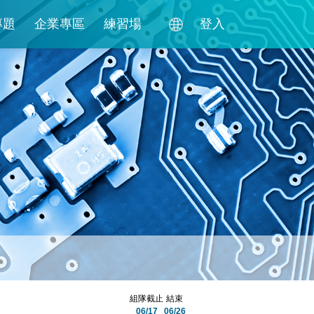
專題
企業專區
練習場
登入
組隊截止
結束
06/17
06/26