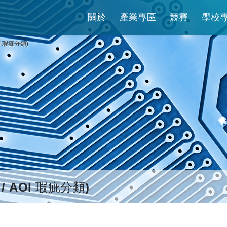
關於
產業專區
競賽
學校
I 瑕疵分類)
/ AOI 瑕疵分類)