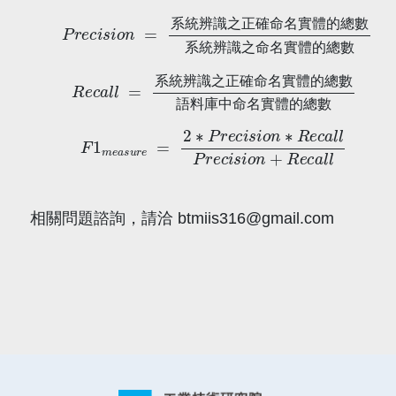
P
r
e
c
i
s
數
i
o
系
n
=
統
系
辨
統
識
辨
之
識
命
之
名
正
實
確
體
命
的
名
總
實
數
體
的
總
系
統
辨
識
之
正
確
命
名
實
體
的
總
數
系
統
辨
識
之
命
名
實
體
的
總
數
R
e
c
a
l
l
=
語
系
料
統
庫
辨
中
識
命
之
名
正
實
確
體
命
的
名
總
實
數
體
的
總
數
系
統
辨
識
之
正
確
命
名
實
體
的
總
數
語
料
庫
中
命
名
實
體
的
總
數
F
1
m
e
a
s
u
r
e
=
2
∗
o
P
n
r
+
e
R
c
e
i
s
c
i
o
a
n
l
l
∗
R
e
c
a
l
l
P
r
e
c
i
s
i
相關問題諮詢，請洽 btmiis316@gmail.com