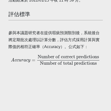
活動結束於 2022/01/15 午夜 11 時 59 分。
評估標準
參與本議題研究者在提供瑕疵預測類別後，系統後台
將定期批次處理以計算分數，評估方式採用計算與實
際值的相符正確率（Accuracy）。公式如下：
Number of correct predictions
A
c
c
u
r
a
Number of total predictions
c
y
=