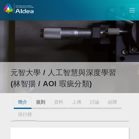
元智大學 / 人工智慧與深度學習
(林智揚 / AOI 瑕疵分類)
簡介
規則
資料
上傳
討論
組隊
排行榜