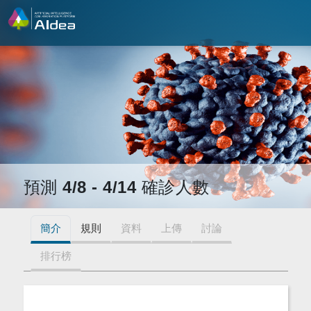
預測 4/8 - 4/14 確診人數
簡介
規則
資料
上傳
討論
排行榜