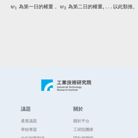
w
1
此
w
為
4
類
第
:
0.14
推
一
。
日
，
w
的
1
w
權
:
5
0.11
:
重
0.16
，
，
w
，
w
2
2
w
為
:
6
0.11
第
:
0.16
二
，
日
，
w
的
3
w
:
權
0.14
7
:
0.18
重
,
，
.
.
.
以
為
第
一
日
的
權
重
，
為
第
二
日
的
權
重
以
此
類
推
。
議題
關於
產業議題
關於平台
學校專題
工研院團隊