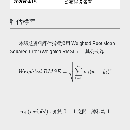
2020/04/15
公布得獎名單
評估標準
本議題資料評估指標採用 Weighted Root Mean
Squared Error (Weighted RMSE），其公式為：
W
e
i
g
h
t
e
d
R
M
S
E
=
∑
i
=
1
n
w
i
(
y
i
−
y
^
i
)
2
w
i
(
w
e
i
g
h
t
)
:
介
於
0
−
1
之
間
，
總
和
為
1
介
於
之
間
，
總
和
為