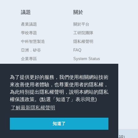
議題
關於
產業議題
關於平台
學校專題
工研院團隊
中科智慧製造
隱私權聲明
亞洲．矽谷
FAQ
企業專區
System Status
練習場
為了提供更好的服務，我們使用相關網站技術
來改善使用者體驗，也尊重使用者的隱私權，
聯絡
為此特別提出隱私權聲明，說明本網站的隱私
任何意見或問題請聯絡
權保護政策。(點選「知道了」表示同意)
admin.AIdea@itri.org.tw
了解最新隱私權聲明
繁體中文
知道了
版權所有 © 2017–2026 工業技術研究院（人工智慧共創平台 v1.7.10）