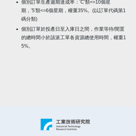
個別訂單生產週期達成率：'C'類<=10個星
期，'5'類<=6個星期，權重35%。(以訂單代碼第1
碼分類)
個別訂單於投產日至入庫日之間，作業等待/閒置
的總時間小於該派工單各資源總使用時間，權重1
5%。