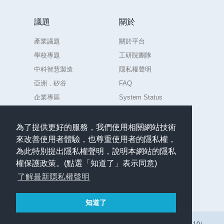
議題
關於
產業議題
關於平台
學校專題
工研院團隊
中科智慧製造
隱私權聲明
亞洲．矽谷
FAQ
企業專區
System Status
練習場
為了提供更好的服務，我們使用相關網站技術
來改善使用者體驗，也尊重使用者的隱私權，
聯絡
為此特別提出隱私權聲明，說明本網站的隱私
任何意見或問題請聯絡
權保護政策。(點選「知道了」表示同意)
admin.AIdea@itri.org.tw
了解最新隱私權聲明
繁體中文
知道了
版權所有 © 2017–2026 工業技術研究院（人工智慧共創平台 v1.7.10）