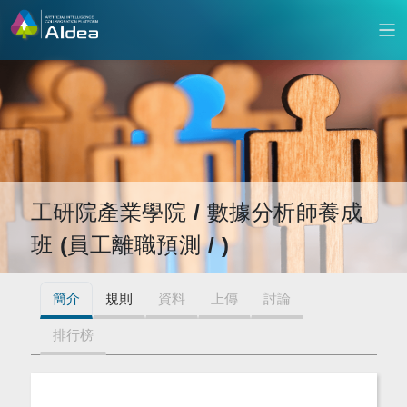
工研院產業學院 / 數據分析師養成
班 (員工離職預測 / )
簡介
規則
資料
上傳
討論
排行榜