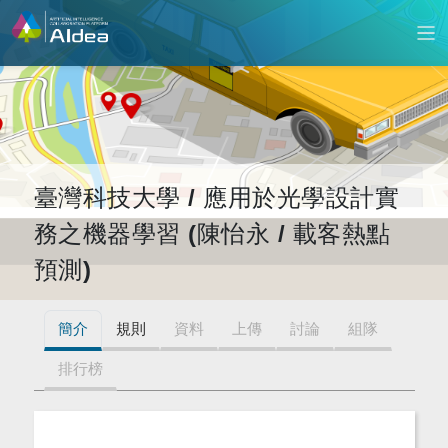
臺灣科技大學 / 應用於光學設計實
務之機器學習 (陳怡永 / 載客熱點
預測)
簡介
規則
資料
上傳
討論
組隊
排行榜