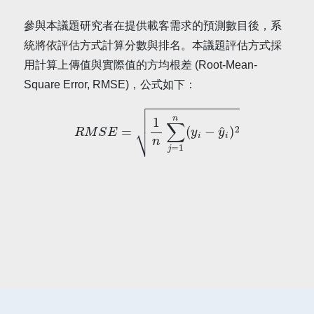
參與本議題研究者在提供載客需求的預測數目後，系
統將依評估方式計算分數與排名。本議題評估方式採
用計算上傳值與實際值的方均根差 (Root-Mean-
Square Error, RMSE)，公式如下：
R
M
S
E
=
1
n
∑
j
=
1
n
(
y
i
−
y
^
i
)
2