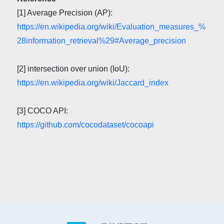
[1] Average Precision (AP):
https://en.wikipedia.org/wiki/Evaluation_measures_%
28information_retrieval%29#Average_precision
[2] intersection over union (IoU):
https://en.wikipedia.org/wiki/Jaccard_index
[3] COCO API:
https://github.com/cocodataset/cocoapi