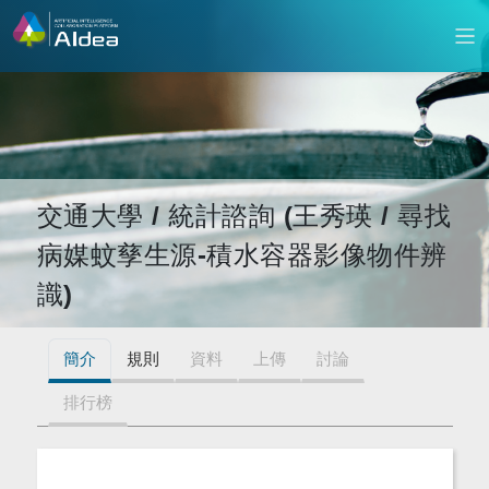
交通大學 / 統計諮詢 (王秀瑛 / 尋找
病媒蚊孳生源-積水容器影像物件辨
識)
簡介
規則
資料
上傳
討論
排行榜