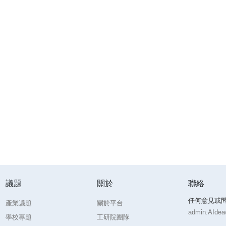
議題
關於
聯絡
任何意見或
產業議題
關於平台
admin.AIdea@
學校專題
工研院團隊