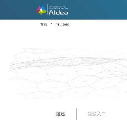
首頁
net_zero
描述
議題入口